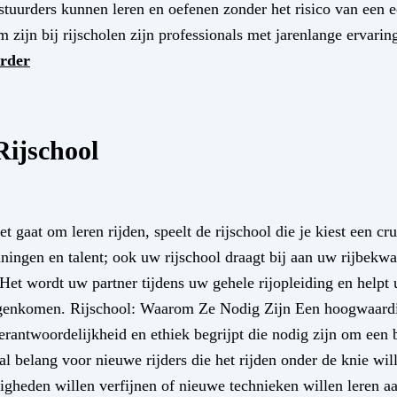
stuurders kunnen leren en oefenen zonder het risico van een e
m zijn bij rijscholen zijn professionals met jarenlange ervarin
erder
Rijschool
gaat om leren rijden, speelt de rijschool die je kiest een cruc
anningen en talent; ook uw rijschool draagt bij aan uw rijbek
Het wordt uw partner tijdens uw gehele rijopleiding en helpt 
 tegenkomen. Rijschool: Waarom Ze Nodig Zijn Een hoogwaardi
 verantwoordelijkheid en ethiek begrijpt die nodig zijn om ee
taal belang voor nieuwe rijders die het rijden onder de knie wil
digheden willen verfijnen of nieuwe technieken willen leren a