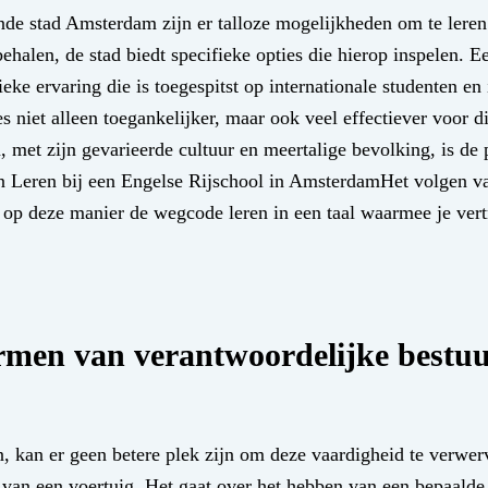
de stad Amsterdam zijn er talloze mogelijkheden om te leren 
ehalen, de stad biedt specifieke opties die hierop inspelen. E
ke ervaring die is toegespitst op internationale studenten en
es niet alleen toegankelijker, maar ook veel effectiever voor 
 met zijn gevarieerde cultuur en meertalige bevolking, is de 
n Leren bij een Engelse Rijschool in AmsterdamHet volgen van
 op deze manier de wegcode leren in een taal waarmee je ver
vormen van verantwoordelijke bestu
en, kan er geen betere plek zijn om deze vaardigheid te verwe
en van een voertuig. Het gaat over het hebben van een bepaald