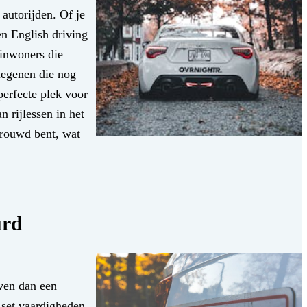
autorijden. Of je
en English driving
 inwoners die
diegenen die nog
perfecte plek voor
 rijlessen in het
trouwd bent, wat
urd
rven dan een
e set vaardigheden