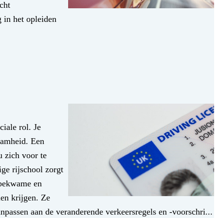
cht
g in het opleiden
iale rol. Je
waamheid. Een
u zich voor te
ge rijschool zorgt
n bekwame en
len krijgen. Ze
anpassen aan de veranderende verkeersregels en -voorschri...