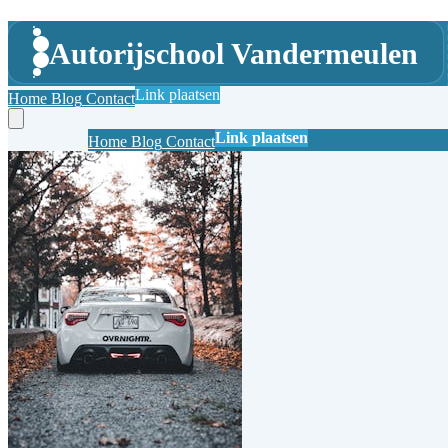
Autorijschool Vandermeulen
Link plaatsen
Home
Blog
Contact
Link plaatsen
Home
Blog
Contact